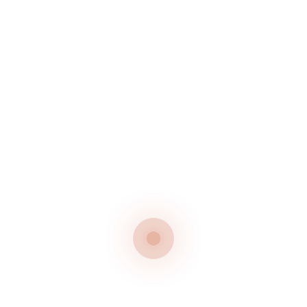
GRILLABEND – JEDEN MITTWOCH IM JULI
50 Jahr-Feier
Neueste Kommentare
Es sind keine Kommentare vorhanden.