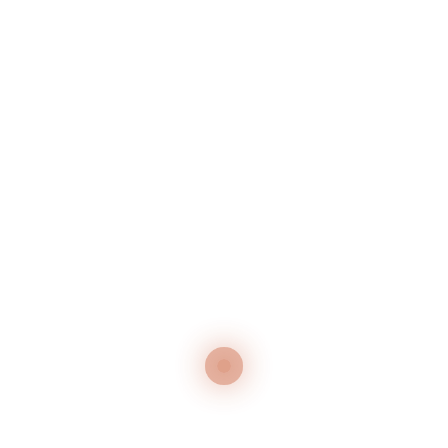
Neueste Beiträge
GRILLABEND – JEDEN MITTWOCH IM JULI
50 Jahr-Feier
Neueste Kommentare
Es sind keine Kommentare vorhanden.