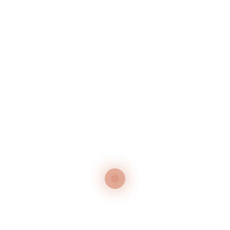
GRILLABEND – JEDEN MITTWOCH IM JULI
50 Jahr-Feier
Neueste Kommentare
Es sind keine Kommentare vorhanden.