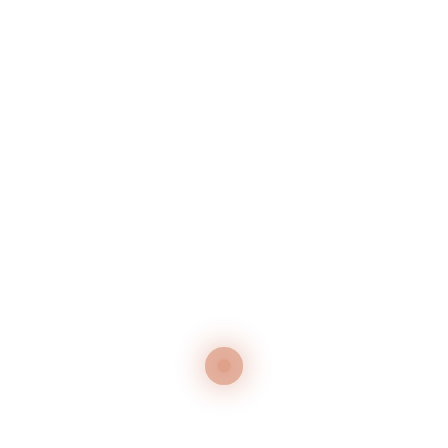
Neueste Beiträge
GRILLABEND – JEDEN MITTWOCH IM JULI
50 Jahr-Feier
Neueste Kommentare
Es sind keine Kommentare vorhanden.